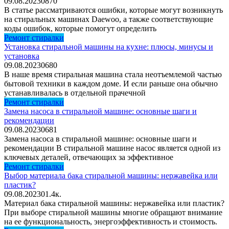
09.08.2023
0
870
В статье рассматриваются ошибки, которые могут возникнуть
на стиральных машинах Daewoo, а также соответствующие
коды ошибок, которые помогут определить
Ремонт стиралки
Установка стиральной машины на кухне: плюсы, минусы и
установка
09.08.2023
0
680
В наше время стиральная машина стала неотъемлемой частью
бытовой техники в каждом доме. И если раньше она обычно
устанавливалась в отдельной прачечной
Ремонт стиралки
Замена насоса в стиральной машине: основные шаги и
рекомендации
09.08.2023
0
681
Замена насоса в стиральной машине: основные шаги и
рекомендации В стиральной машине насос является одной из
ключевых деталей, отвечающих за эффективное
Ремонт стиралки
Выбор материала бака стиральной машины: нержавейка или
пластик?
09.08.2023
0
1.4к.
Материал бака стиральной машины: нержавейка или пластик?
При выборе стиральной машины многие обращают внимание
на ее функциональность, энергоэффективность и стоимость.