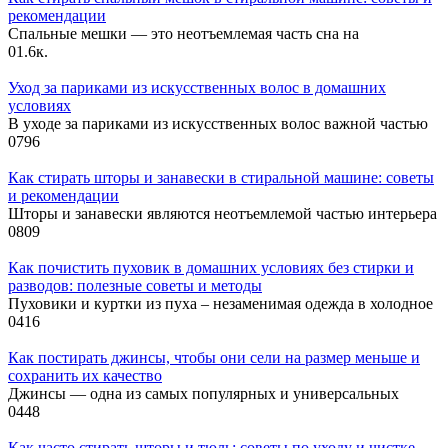
рекомендации
Спальные мешки — это неотъемлемая часть сна на
0
1.6к.
Уход за париками из искусственных волос в домашних
условиях
В уходе за париками из искусственных волос важной частью
0
796
Как стирать шторы и занавески в стиральной машине: советы
и рекомендации
Шторы и занавески являются неотъемлемой частью интерьера
0
809
Как почистить пуховик в домашних условиях без стирки и
разводов: полезные советы и методы
Пуховики и куртки из пуха – незаменимая одежда в холодное
0
416
Как постирать джинсы, чтобы они сели на размер меньше и
сохранить их качество
Джинсы — одна из самых популярных и универсальных
0
448
Как часто стирать шторы и тюль: советы по уходу и чистке