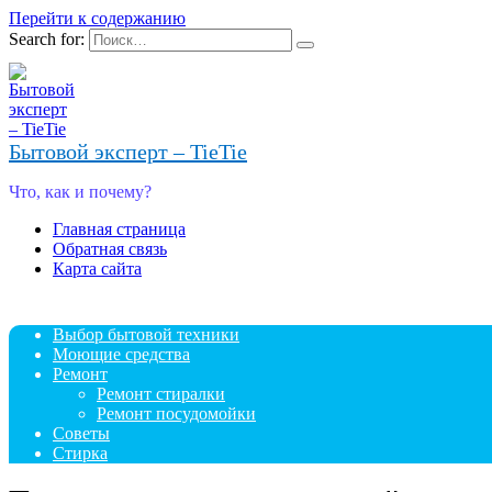
Перейти к содержанию
Search for:
Бытовой эксперт – TieTie
Что, как и почему?
Главная страница
Обратная связь
Карта сайта
Выбор бытовой техники
Моющие средства
Ремонт
Ремонт стиралки
Ремонт посудомойки
Советы
Стирка