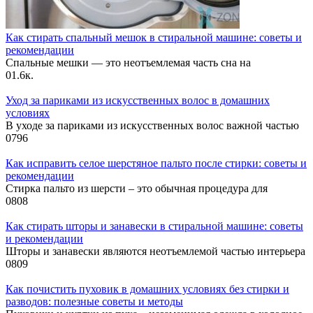
Как стирать спальный мешок в стиральной машине: советы и
рекомендации
Спальные мешки — это неотъемлемая часть сна на
0
1.6к.
Уход за париками из искусственных волос в домашних
условиях
В уходе за париками из искусственных волос важной частью
0
796
Как исправить селое шерстяное пальто после стирки: советы и
рекомендации
Стирка пальто из шерсти – это обычная процедура для
0
808
Как стирать шторы и занавески в стиральной машине: советы
и рекомендации
Шторы и занавески являются неотъемлемой частью интерьера
0
809
Как почистить пуховик в домашних условиях без стирки и
разводов: полезные советы и методы