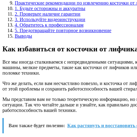
Практические рекомендации по извлечению косточки от 
1. Будьте осторожны и аккуратны
2. Проверьте наличие гарантии
3. Используйте видеоинструкции
4. Обратитесь к профессионалам
5. Предотвращайте повторное возникновение
Выводы
Как избавиться от косточки от лифчик
Все мы иногда сталкиваемся с непредвиденными ситуациями, к
машины, мелкие предметы, такие как косточки от лифчиков или
поломке техники.
Что же делать, если вам несчастливо повезло, и косточка от л
от этой проблемы и сохранить работоспособность вашей стир
Мы представим вам не только теоретическую информацию, но и
ситуации. Так что читайте дальше и узнайте, как правильно д
работоспособность вашей техники.
Вам также будет полезно:
Как растянуть и восстановить