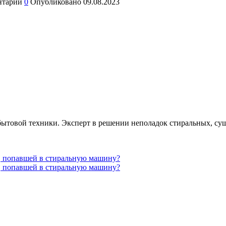
нтарии
0
Опубликовано
09.08.2023
бытовой техники. Эксперт в решении неполадок стиральных, с
а, попавшей в стиральную машину?
а, попавшей в стиральную машину?