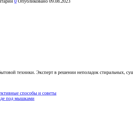
нтарии
0
Опубликовано
09.08.2023
бытовой техники. Эксперт в решении неполадок стиральных, с
фективные способы и советы
ежде под мышками