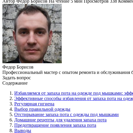
Автор
Федор Борисов
На чтение
5 мин
Просмотров
338
Комме
Федор Борисов
Профессиональный мастер с опытом ремонта и обслуживания 
Задать вопрос
Содержание
Избавляемся от запаха пота на одежде под мышками: эф
Эффективные способы избавления от запаха пота на од
Регулярная гигиена
Выбор правильной одежды
Отстирывание запаха пота с одежды под мышками
Домашние рецепты для удаления запаха пота
Предотвращение появления запаха пота
Выводы