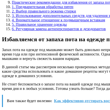
Практические рекомендации для избавления от запаха п
1. Предварительная обработка пятен
2. Выбор правильного режима стирки
3. Использование дополнительных средств для удаления 
4. Внимательное отношение к подмышечным вставкам
5. Правильное хранение одежды
6. Регулярная замена антиперспирантов и дезодорантов
Избавляемся от запаха пота на одежде
Запах пота на одежде под мышками может быть довольно непри
время года или при интенсивной физической активности. Однак
мышками и вернуть свежесть вашим нарядам.
В данной статье мы рассмотрим несколько проверенных методов
какие средства использовать и какие домашние рецепты могут 
одежде в домашних условиях.
Не стоит беспокоиться о запахе пота на вашей одежде под мы
время дня и в любых условиях. Готовы узнать больше? Тогда да
Вам также будет полезно:
Как эффективно отстирать вос