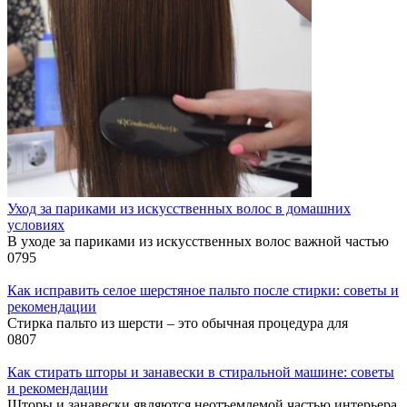
Уход за париками из искусственных волос в домашних
условиях
В уходе за париками из искусственных волос важной частью
0
795
Как исправить селое шерстяное пальто после стирки: советы и
рекомендации
Стирка пальто из шерсти – это обычная процедура для
0
807
Как стирать шторы и занавески в стиральной машине: советы
и рекомендации
Шторы и занавески являются неотъемлемой частью интерьера