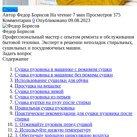
Стирка
Автор
Федор Борисов
На чтение
7 мин
Просмотров
375
Комментарии
0
Опубликовано
09.08.2023
Федор Борисов
Профессиональный мастер с опытом ремонта и обслуживания
бытовой техники. Эксперт в решении неполадок стиральных,
сушильных и посудомоечных машин.
Задать вопрос
Содержание
Сушка пуховика в машинке с режимом сушки
Сушка пуховика в машинке без режима сушки
Использование сушилки для обуви
Просушка на вешалке
Сушка пуховика зимой
Сушка пуховика из перьев
Сушка куртки на пуху после стирки
Правильная сушка пуховика
Практические рекомендации для сушки пуховика после
стирки
1. Отжимайте пуховик перед сушкой
2. Используйте низкую температуру
3. Обеспечьте хорошую циркуляцию воздуха