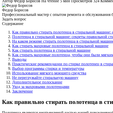
Автор
Федор Борисов
На чтение
5 мин
Просмотров
324
Комме
Федор Борисов
Профессиональный мастер с опытом ремонта и обслуживания 
Задать вопрос
Содержание
Как правильно стирать полотенца в стиральной машине: 
Полотенца в стиральной машине: секреты правильной ст
На каком режиме стирать полотенца в стиральной машин
Как стирать махровые полотенца в стиральной машине
Как стирать полотенца в стиральной машине
Как стирать махровые полотенца, чтобы они были мягки
Выводы
Практические рекомендации по стирке полотенец в стир
Выбор программы стирки и температуры
Использование мягкого моющего средства
Не перегружайте стиральную машину
Дополнительное полоскание
Уход за махровыми полотенцами
Заключение
Как правильно стирать полотенца в ст
Полотенца являются неотъемлемой частью нашей повседневной