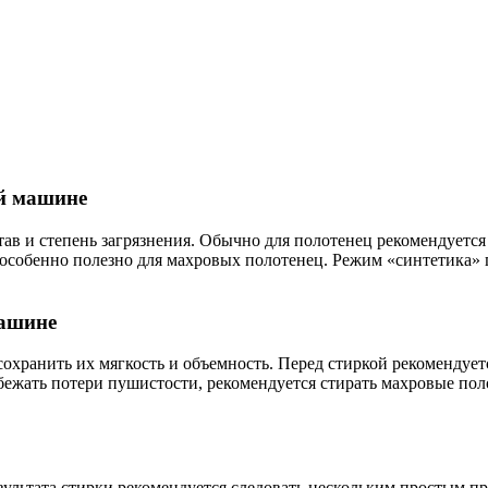
ой машине
ав и степень загрязнения. Обычно для полотенец рекомендуетс
особенно полезно для махровых полотенец. Режим «синтетика» п
машине
охранить их мягкость и объемность. Перед стиркой рекомендует
бежать потери пушистости, рекомендуется стирать махровые пол
ультата стирки рекомендуется следовать нескольким простым пр