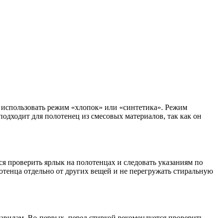
я использовать режим «хлопок» или «синтетика». Режим
одходит для полотенец из смесовых материалов, так как он
ся проверить ярлык на полотенцах и следовать указаниям по
отенца отдельно от других вещей и не перегружать стиральную
авилам. Во-первых, перед стиркой рекомендуется проверить