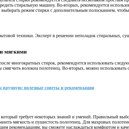
вредить стиральную машину. Во-вторых, рекомендуется использо
я выбирать режим стирки с дополнительным полосканием, чтобы 
бытовой техники. Эксперт в решении неполадок стиральных, с
ли мягкими
после многократных стирок, рекомендуется использовать следую
 смягчить волокна полотенец. Во-вторых, можно использовать 
ы вручную: полезные советы и рекомендации
 который требует некоторых знаний и умений. Правильный выбо
нить мягкость и пушистость полотенец. Для махровых полотене
шим рекомендациям, вы сможете наслаждаться комфортом и каче