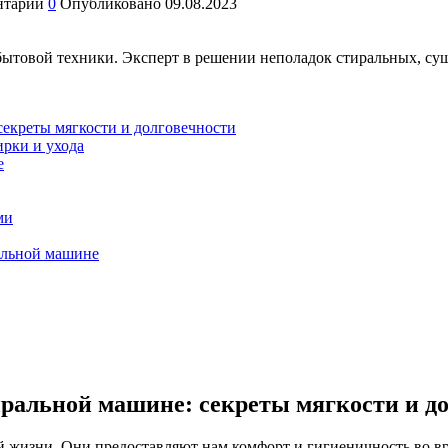
нтарии
0
Опубликовано
09.08.2023
бытовой техники. Эксперт в решении неполадок стиральных, с
секреты мягкости и долговечности
ирки и ухода
е
ми
альной машине
иральной машине: секреты мягкости и д
 жизни. Они предоставляют нам комфорт и гигиеничность во вр