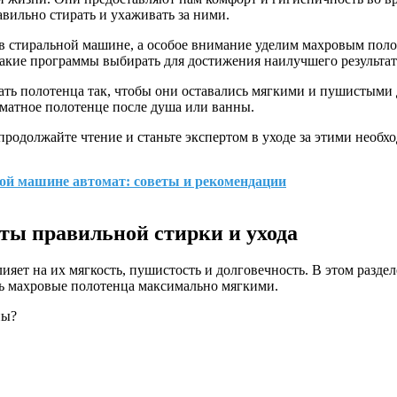
авильно стирать и ухаживать за ними.
в стиральной машине, а особое внимание уделим махровым полот
какие программы выбирать для достижения наилучшего результат
ать полотенца так, чтобы они оставались мягкими и пушистыми 
оматное полотенце после душа или ванны.
 продолжайте чтение и станьте экспертом в уходе за этими необ
ной машине автомат: советы и рекомендации
ты правильной стирки и ухода
лияет на их мягкость, пушистость и долговечность. В этом разд
ать махровые полотенца максимально мягкими.
ны?