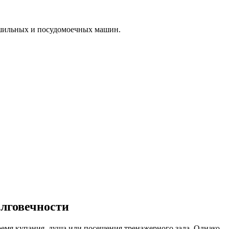
ушильных и посудомоечных машин.
олговечности
емя купания, душа или посещения тренажерного зала. Однако,